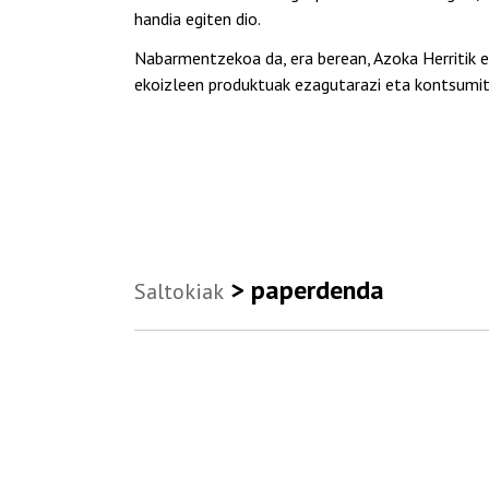
handia egiten dio.
Nabarmentzekoa da, era berean, Azoka Herritik e
ekoizleen produktuak ezagutarazi eta kontsumitz
> paperdenda
Saltokiak