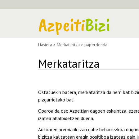
Hasiera
>
Merkataritza
>
paperdenda
Merkataritza
Ostatuekin batera, merkataritza da herri bat bi
pizgarrietako bat.
Oparoa da oso Azpeitian dagoen eskaintza, ezeren
izatea ahalbidetzen duena.
Autoaren premiarik izan gabe beharrezkoa duguna
bizitza kalitatean eragin positiboa izateaz gain