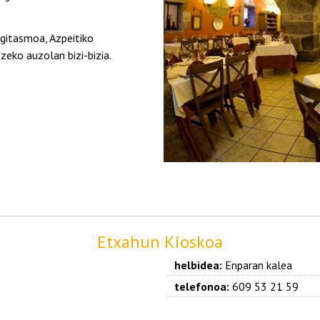
gitasmoa, Azpeitiko
eko auzolan bizi-bizia.
Etxahun Kioskoa
helbidea:
Enparan kalea
telefonoa:
609 53 21 59