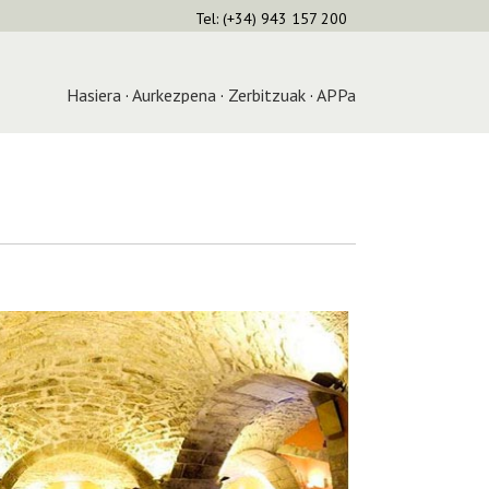
Tel: (+34) 943 157 200
Hasiera
·
Aurkezpena
·
Zerbitzuak
·
APPa