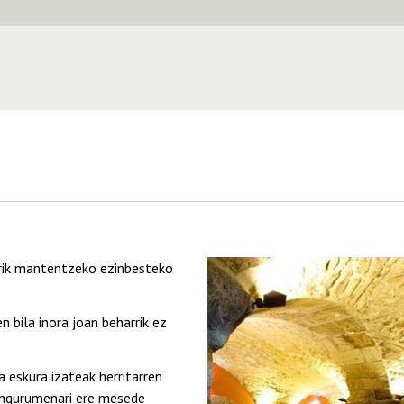
zirik mantentzeko ezinbesteko
 bila inora joan beharrik ez
 eskura izateak herritarren
, ingurumenari ere mesede