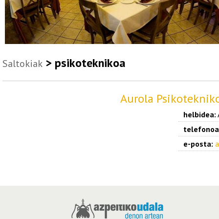
> psikoteknikoa
Saltokiak
Aurola Psikoteknik
helbidea:
telefonoa
e-posta:
a