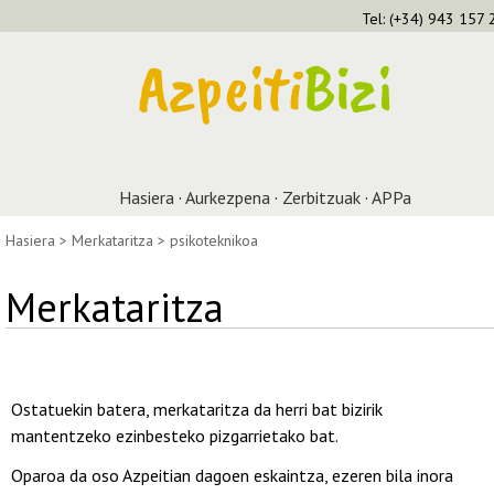
Tel: (+34) 943 15
Hasiera
·
Aurkezpena
·
Zerbitzuak
·
APPa
Hasiera
>
Merkataritza
>
psikoteknikoa
Merkataritza
Ostatuekin batera, merkataritza da herri bat bizirik
mantentzeko ezinbesteko pizgarrietako bat.
Oparoa da oso Azpeitian dagoen eskaintza, ezeren bila inora