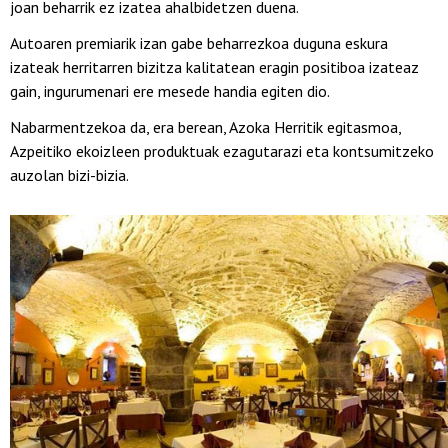
joan beharrik ez izatea ahalbidetzen duena.
Autoaren premiarik izan gabe beharrezkoa duguna eskura
izateak herritarren bizitza kalitatean eragin positiboa izateaz
gain, ingurumenari ere mesede handia egiten dio.
Nabarmentzekoa da, era berean, Azoka Herritik egitasmoa,
Azpeitiko ekoizleen produktuak ezagutarazi eta kontsumitzeko
auzolan bizi-bizia.